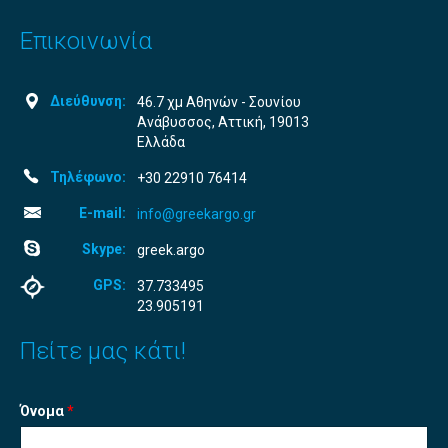
Επικοινωνία
Διεύθυνση:
46.7 χμ Αθηνών - Σουνίου
Ανάβυσσος, Αττική, 19013
Ελλάδα
Τηλέφωνο:
+30 22910 76414
E-mail:
info@greekargo.gr
Skype:
greek.argo
GPS:
37.733495
23.905191
Πείτε μας κάτι!
Όνομα
*