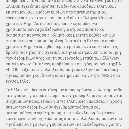
αποφάσεων σε Ευρωπαϊκό επίπεδο. Στην κατεύθυνση αυτή, το
ΕΛΚΕΘΕ έχει δημιουργήσει ένα δίκτυο αρμόδιων ελληνικών
επιστημονικών ομάδων κυρίως από πανεπιστήμια και
ερευνητικά Ινστιτούτα που αποτελούν το Ελληνικό δίκτυο
χρηστών Argo. Αυτές οι διαφορετικές ομάδες θα
χρησιμοποιούν Argo δεδομένα για ατμοσφαιρικές και
θαλάσσιες προγνώσεις, κλιματικές μελέτες καθώς και για
εκπαιδευτικούς σκοπούς. Αναμένεται ότι η Ελληνική ομάδα
χρηστών Argo θα αυξηθεί περαιτέρω ώστε να επεκτείνει τις
δραστηριότητές της σχετικά με την επιστημονική αξιοποίηση
των δεδομένων Argo και τη συνεργασία μεταξύ των Ελλήνων
επιστημόνων. Επιπλέον, προβλέπεται ότι η δημιουργία της EA
ERIC θα αυξήσει την αλληλεπίδραση του ελληνικού δικτύου με
την ευρωπαϊκή και διεθνή επιστημονική κοινότητα ARGO στο
εγγύς μέλλον.
Το Ελληνικό δίκτυο αυτόνομων παρασυρόμενων πλωτήρων θα
καταγράψει για πρώτη φορά συνεχή προφίλ των φυσικών και
βιοχημικών παραμέτρων για τις ελληνικές θάλασσες. Η χρήση
αυτών των δεδομένων θα έχει βραχυπρόθεσμα και
μακροπρόθεσμα οφέλη, όπως τη πιο ολοκληρωμένη έρευνα
των διεργασιών της θάλασσας και των αλληλεπιδράσεων που
την διέπουν, τη συλλογή αξιόπιστων in-situ δεδομένων για την