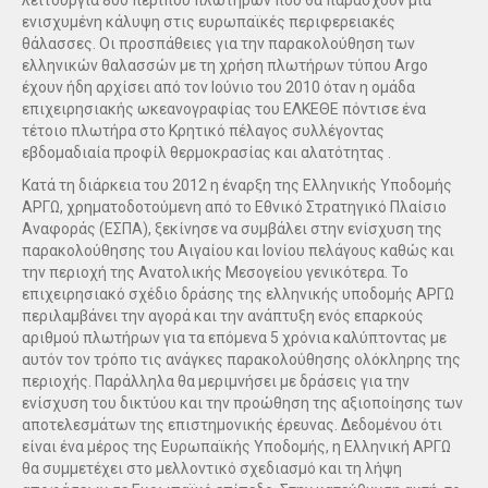
λειτουργία 800 περίπου πλωτήρων που θα παράσχουν μια
ενισχυμένη κάλυψη στις ευρωπαϊκές περιφερειακές
θάλασσες. Οι προσπάθειες για την παρακολούθηση των
ελληνικών θαλασσών με τη χρήση πλωτήρων τύπου Argo
έχουν ήδη αρχίσει από τον Ιούνιο του 2010 όταν η ομάδα
επιχειρησιακής ωκεανογραφίας του ΕΛΚΕΘΕ πόντισε ένα
τέτοιο πλωτήρα στο Κρητικό πέλαγος συλλέγοντας
εβδομαδιαία προφίλ θερμοκρασίας και αλατότητας .
Κατά τη διάρκεια του 2012 η έναρξη της Ελληνικής Υποδομής
ΑΡΓΩ, χρηματοδοτούμενη από το Εθνικό Στρατηγικό Πλαίσιο
Αναφοράς (ΕΣΠΑ), ξεκίνησε να συμβάλει στην ενίσχυση της
παρακολούθησης του Αιγαίου και Ιονίου πελάγους καθώς και
την περιοχή της Ανατολικής Μεσογείου γενικότερα. Το
επιχειρησιακό σχέδιο δράσης της ελληνικής υποδομής ΑΡΓΩ
περιλαμβάνει την αγορά και την ανάπτυξη ενός επαρκούς
αριθμού πλωτήρων για τα επόμενα 5 χρόνια καλύπτοντας με
αυτόν τον τρόπο τις ανάγκες παρακολούθησης ολόκληρης της
περιοχής. Παράλληλα θα μεριμνήσει με δράσεις για την
ενίσχυση του δικτύου και την προώθηση της αξιοποίησης των
αποτελεσμάτων της επιστημονικής έρευνας. Δεδομένου ότι
είναι ένα μέρος της Ευρωπαϊκής Υποδομής, η Ελληνική ΑΡΓΩ
θα συμμετέχει στο μελλοντικό σχεδιασμό και τη λήψη