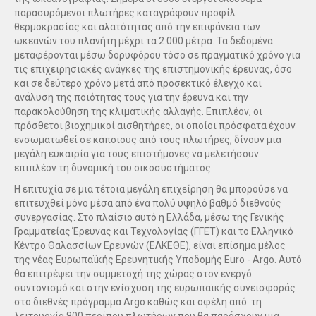
παρασυρόμενοι πλωτήρες καταγράφουν προφίλ
θερμοκρασίας και αλατότητας από την επιφάνεια των
ωκεανών του πλανήτη μέχρι τα 2.000 μέτρα. Τα δεδομένα
μεταφέρονται μέσω δορυφόρου τόσο σε πραγματικό χρόνο για
τις επιχειρησιακές ανάγκες της επιστημονικής έρευνας, όσο
και σε δεύτερο χρόνο μετά από προσεκτικό έλεγχο και
ανάλυση της ποιότητας τους για την έρευνα και την
παρακολούθηση της κλιματικής αλλαγής. Επιπλέον, οι
πρόσθετοι βιοχημικοί αισθητήρες, οι οποίοι πρόσφατα έχουν
ενσωματωθεί σε κάποιους από τους πλωτήρες, δίνουν μια
μεγάλη ευκαιρία για τους επιστήμονες να μελετήσουν
επιπλέον τη δυναμική του οικοσυστήματος .
Η επιτυχία σε μια τέτοια μεγάλη επιχείρηση θα μπορούσε να
επιτευχθεί μόνο μέσα από ένα πολύ υψηλό βαθμό διεθνούς
συνεργασίας. Στο πλαίσιο αυτό η Ελλάδα, μέσω της Γενικής
Γραμματείας Έρευνας και Τεχνολογίας (ΓΓΕΤ) και το Ελληνικό
Κέντρο Θαλασσίων Ερευνών (ΕΛΚΕΘΕ), είναι επίσημα μέλος
της νέας Ευρωπαϊκής Ερευνητικής Υποδομής Euro - Argo. Αυτό
θα επιτρέψει την συμμετοχή της χώρας στον ενεργό
συντονισμό και στην ενίσχυση της ευρωπαϊκής συνεισφοράς
στο διεθνές πρόγραμμα Argo καθώς και οφέλη από τη