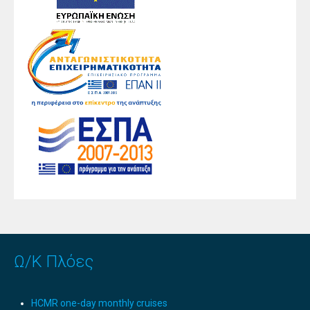
Ω/Κ Πλόες
HCMR one-day monthly cruises