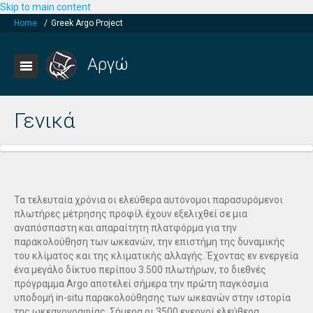
Skip to main content
Home
/
Greek Argo Project
Αργώ
Γενικά
Τα τελευταία χρόνια οι ελεύθερα αυτόνομοι παρασυρόμενοι
πλωτήρες μέτρησης προφίλ έχουν εξελιχθεί σε μια
αναπόσπαστη και απαραίτητη πλατφόρμα για την
παρακολούθηση των ωκεανών, την επιστήμη της δυναμικής
του κλίματος και της κλιματικής αλλαγής. Έχοντας εν ενεργεία
ένα μεγάλο δίκτυο περίπου 3.500 πλωτήρων, το διεθνές
πρόγραμμα Argo αποτελεί σήμερα την πρώτη παγκόσμια
υποδομή in-situ παρακολούθησης των ωκεανών στην ιστορία
της ωκεανογραφίας. Σήμερα οι 3500 ενεργοί ελεύθερα