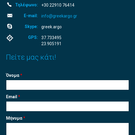
Τηλέφωνο:
+30 22910 76414
E-mail:
info@greekargo.gr
Skype:
greek.argo
GPS:
37.733495
23.905191
Πείτε μας κάτι!
Όνομα
*
Email
*
Μήνυμα
*