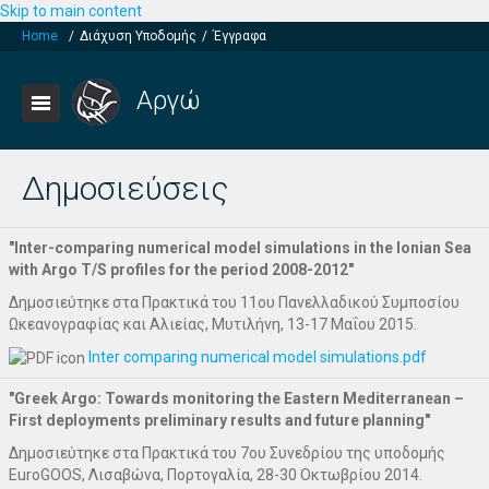
Skip to main content
Home
/
Διάχυση Yποδομής
/
Έγγραφα
Αργώ
Δημοσιεύσεις
"Inter-comparing numerical model simulations in the Ionian Sea
with Argo T/S profiles for the period 2008-2012"
Δημοσιεύτηκε στα Πρακτικά του 11ου Πανελλαδικού Συμποσίου
Ωκεανογραφίας και Αλιείας, Μυτιλήνη, 13-17 Μαΐου 2015.
Inter comparing numerical model simulations.pdf
"Greek Argo: Towards monitoring the Eastern Mediterranean –
First deployments preliminary results and future planning"
Δημοσιεύτηκε στα Πρακτικά του 7ου Συνεδρίου της υποδομής
EuroGOOS, Λισαβώνα, Πορτογαλία, 28-30 Οκτωβρίου 2014.