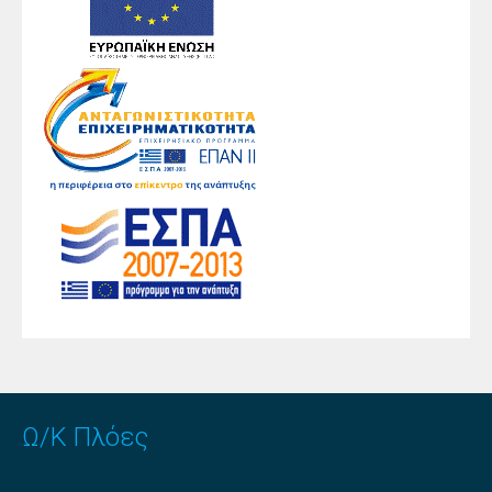
Ω/Κ Πλόες